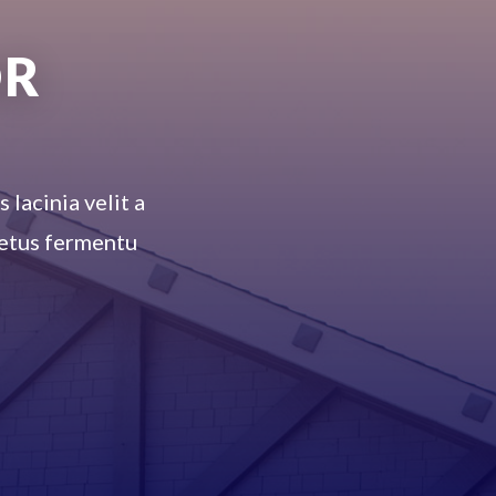
OR
 lacinia velit a
 metus fermentu