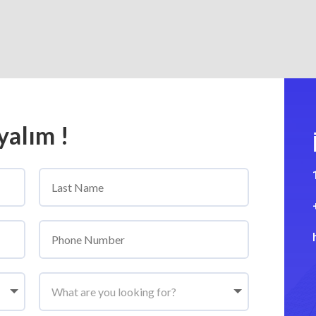
alım !