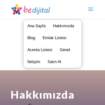
Ana Sayfa
Hakkımızda
Blog
Emlak Listesi
Acenta Listesi
Genel
İletişim
Satın Al
Hakkımızda