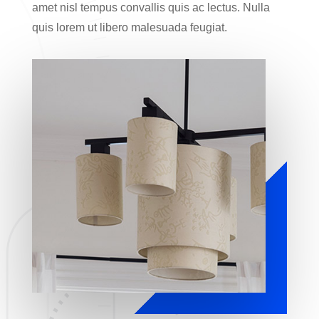
amet nisl tempus convallis quis ac lectus. Nulla
quis lorem ut libero malesuada feugiat.