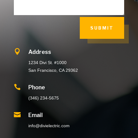
SUBMIT

Address
1234 Divi St. #1000
San Francisco, CA 29362

Phone
(346) 234-5675

Email
info@divielectric.com