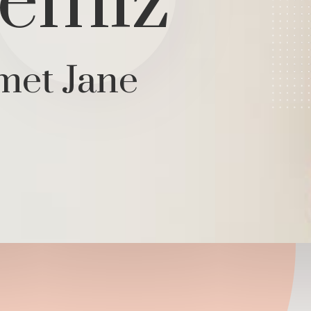
yemiz
met Jane