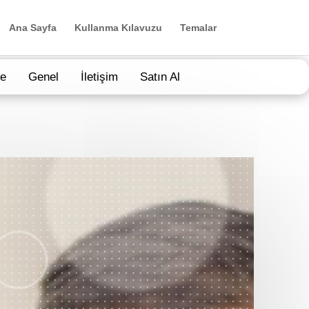
Ana Sayfa
Kullanma Kılavuzu
Temalar
ye
Genel
İletişim
Satın Al