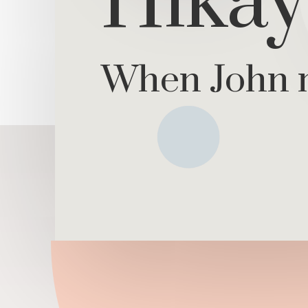
Hika
When John 