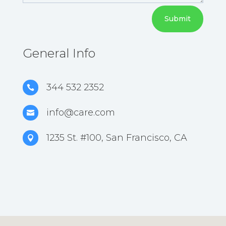
Submit
General Info
344 532 2352

info@care.com

1235 St. #100, San Francisco, CA
