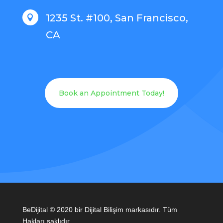
1235 St. #100, San Francisco,

CA
Book an Appointment Today!
BeDijital © 2020 bir Dijital Bilişim markasıdır. Tüm
Hakları saklıdır.