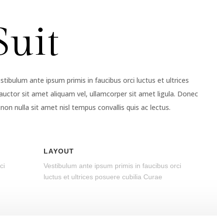
Suit
tibulum ante ipsum primis in faucibus orci luctus et ultrices
auctor sit amet aliquam vel, ullamcorper sit amet ligula. Donec
non nulla sit amet nisl tempus convallis quis ac lectus.
LAYOUT
ci
Vestibulum ante ipsum primis in faucibus orci
luctus et ultrices posuere cubilia Curae