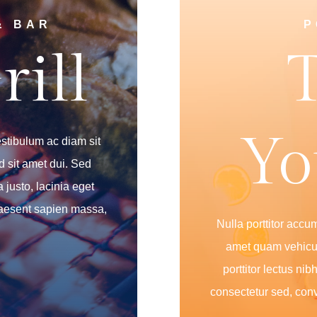
& BAR
P
rill
T
Yo
estibulum ac diam sit
 sit amet dui. Sed
 justo, lacinia eget
Praesent sapien massa,
Nulla porttitor accu
amet quam vehicul
porttitor lectus ni
consectetur sed, conv