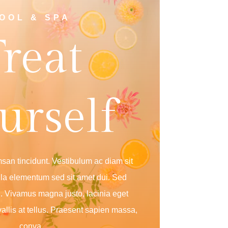
OOL & SPA
reat
urself
msan tincidunt. Vestibulum ac diam sit
a elementum sed sit amet dui. Sed
bh. Vivamus magna justo, lacinia eget
allis at tellus. Praesent sapien massa,
conva