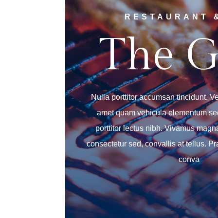
RESTAURANT 
The G
Nulla porttitor accumsan tincidunt. V
amet quam vehicula elementum sed
porttitor lectus nibh. Vivamus magna
consectetur sed, convallis at tellus. 
conva