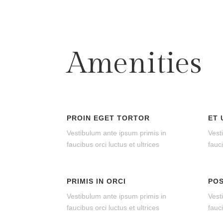
Amenities
PROIN EGET TORTOR
ET 
Vestibulum ante ipsum primis in
Vest
faucibus orci luctus et ultrices
fauci
PRIMIS IN ORCI
POS
Vestibulum ante ipsum primis in
Vest
faucibus orci luctus et ultrices
fauci