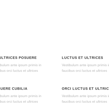
ULTRICES POSUERE
LUCTUS ET ULTRICES
ibulum ante ipsum primis in
Vestibulum ante ipsum primis i
bus orci luctus et ultrices
faucibus orci luctus et ultrices
UERE CUBILIA
ORCI LUCTUS ET ULTRI
ibulum ante ipsum primis in
Vestibulum ante ipsum primis i
bus orci luctus et ultrices
faucibus orci luctus et ultrices