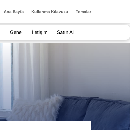
Ana Sayfa
Kullanma Kılavuzu
Temalar
ı
Genel
İletişim
Satın Al