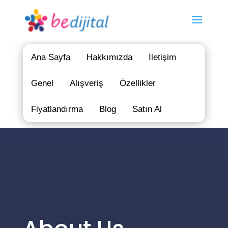
Ana Sayfa
Hakkımızda
İletişim
Genel
Alışveriş
Özellikler
Fiyatlandırma
Blog
Satın Al