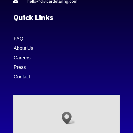

hello@divicardetailing.com
Quick Links
FAQ
About Us
Careers
Press
Contact