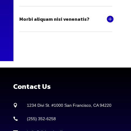
Morbi aliquam nisi venenatis?
Contact Us

1234 Divi St. #1000 San Francisco, CA 94220

(255) 352-6258