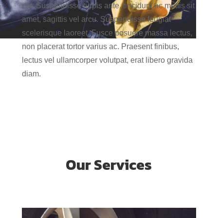
elit. Suspendisse turpis ante, tincidunt ac mattis sit
amet, sagittis vel arcu. Suspendisse feugiat
scelerisque laoreet. Fusce posuere massa lectus,
non placerat tortor varius ac. Praesent finibus,
lectus vel ullamcorper volutpat, erat libero gravida
diam.
Our Services