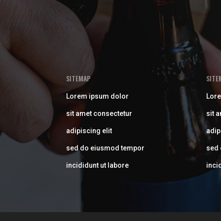
SITEMAP
SITE
Lorem ipsum dolor
Lore
sit amet consectetur
sit 
adipiscing elit
adip
sed do eiusmod tempor
sed
incididunt ut labore
inci