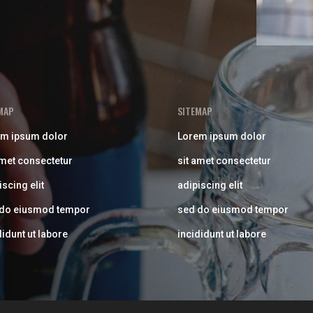
MAP
SITEMAP
m ipsum dolor
Lorem ipsum dolor
amet consectetur
sit amet consectetur
iscing elit
adipiscing elit
 do eiusmod tempor
sed do eiusmod tempor
didunt ut labore
incididunt ut labore