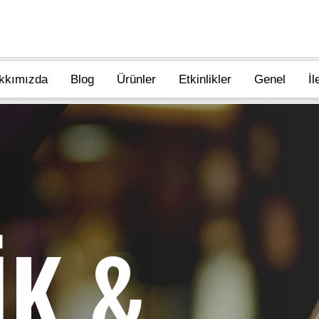
kkımızda
Blog
Ürünler
Etkinlikler
Genel
İl
İK &