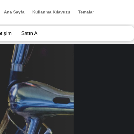
Ana Sayfa
Kullanma Kılavuzu
Temalar
etişim
Satın Al