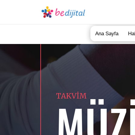
Ana Sayfa
Ha
TAKVİM
MÜZ