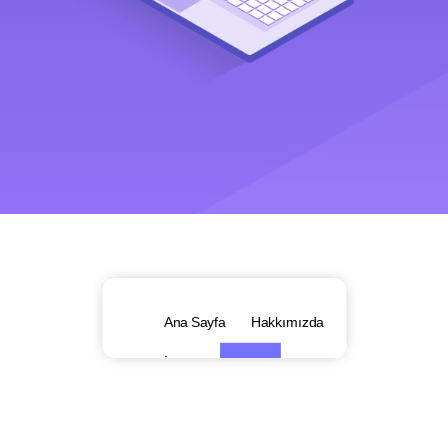
Ana Sayfa
Hakkımızda
İletişim
Genel
Kurs
Dersler
Pazarlama
Blog
Alışveriş