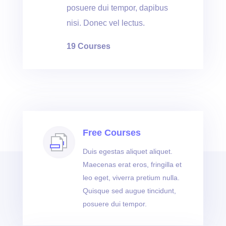
posuere dui tempor, dapibus
nisi. Donec vel lectus.
19 Courses
Free Courses
Duis egestas aliquet aliquet.
Maecenas erat eros, fringilla et
leo eget, viverra pretium nulla.
Quisque sed augue tincidunt,
posuere dui tempor.