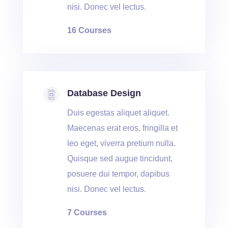
nisi. Donec vel lectus.
16 Courses
Database Design
Duis egestas aliquet aliquet.
Maecenas erat eros, fringilla et
leo eget, viverra pretium nulla.
Quisque sed augue tincidunt,
posuere dui tempor, dapibus
nisi. Donec vel lectus.
7 Courses