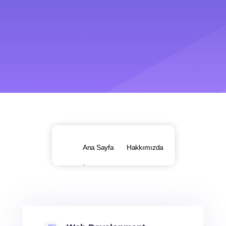
Ana Sayfa
Hakkımızda
İletişim
Genel
Kurs
Dersler
Pazarlama
Blog
Alışveriş