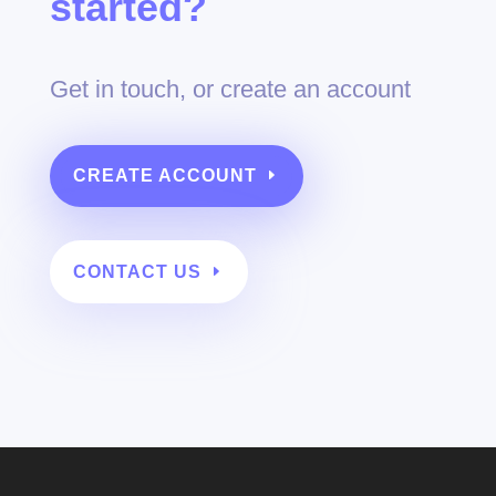
started?
Get in touch, or create an account
CREATE ACCOUNT
CONTACT US