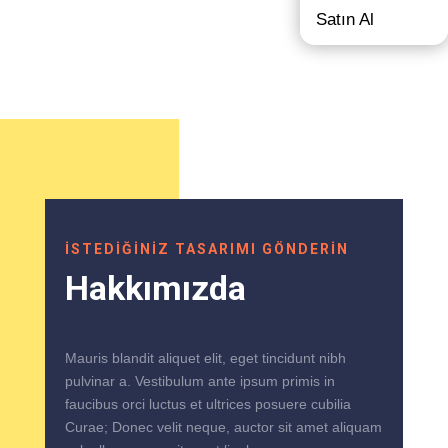
Satın Al
İSTEDİĞİNİZ TASARIMI GÖNDERİN
Hakkımızda
Mauris blandit aliquet elit, eget tincidunt nibh
pulvinar a. Vestibulum ante ipsum primis in
faucibus orci luctus et ultrices posuere cubilia
Curae; Donec velit neque, auctor sit amet aliquam