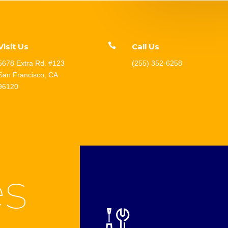

Visit Us
Call Us
5678 Extra Rd. #123
(255) 352-6258
San Francisco, CA
96120
es