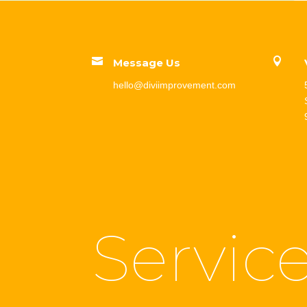


Message Us
hello@diviimprovement.com
Servic