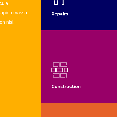
cula
sapien massa,
Repairs
on nisi.
Construction