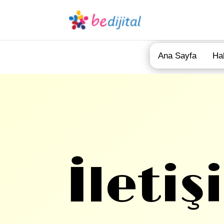
Ana Sayfa
Ha
İleti