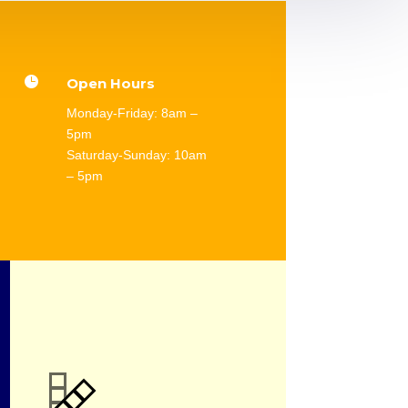

Open Hours
Monday-Friday: 8am –
5pm
Saturday-Sunday: 10am
– 5pm