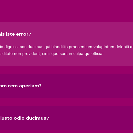
is iste error?
io dignissimos ducimus qui blanditiis praesentium voluptatum deleniti a
ditate non provident, similique sunt in culpa qui official.
tam rem aperiam?
 iusto odio ducimus?