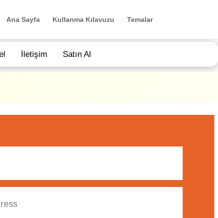
Ana Sayfa
Kullanma Kılavuzu
Temalar
el
İletişim
Satın Al